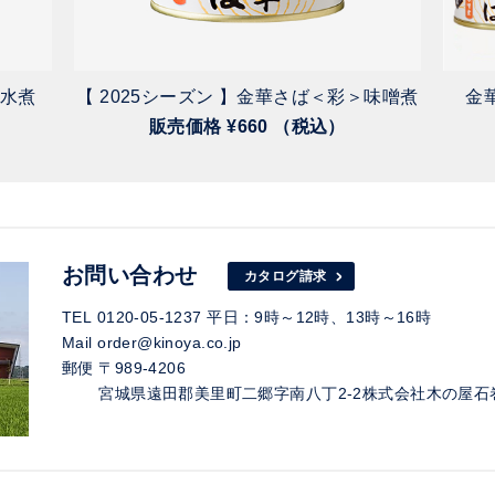
2025/02/22
【 萩原利久のwkwkはぎわランド！（
＞水煮
【 2025シーズン 】金華さば＜彩＞味噌煮
金
た！ 】
販売価格 ¥660 （税込）
---
国産あなご醤油煮缶詰
、
ツナマヨ缶詰
---
変わり種のご飯に合う缶詰としてご紹介
お問い合わせ
カタログ請求
2025/01/09
TEL 0120-05-1237 平日：9時～12時、13時～16時
【 『週刊女性』で紹介いただきました！
Mail order@kinoya.co.jp
---
郵便 〒989-4206
鯨大和煮7号缶
、
牛たんデミグラスソー
宮城県遠田郡美里町二郷字南八丁2-2株式会社木の屋石巻
---
東京・新橋の缶詰専門店「カンダフル」
ただきました！ なんと牛たんデミグラ
ンバー1とのことです！ 本商品は今だけ