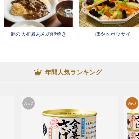
たします。
===============================
・ほや水煮缶詰
・いわし水煮缶詰
ほやッポウサイ
・鯨のすじ煮缶詰
鯨の大和煮あんの卵焼き
===============================
お客様にご不便をお掛けすることになり
卒よろしくお願い申し上げます。
年間人気ランキング
2025/03/31
【 フリーダイヤルの対応時間について 
本日より弊社フリーダイヤルの対応時間
===============================
No.2
No.3
平日9時～12時、13時～16時
※12時～13時は休憩時間のため留守番
===============================
お客様にご不便をお掛けすることになり
卒よろしくお願い申し上げます。