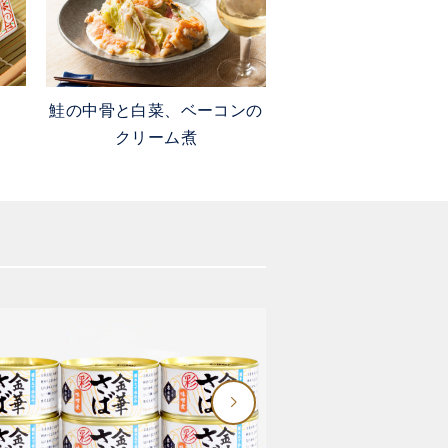
==
鮭の中骨と白菜、ベーコンの
==
クリーム煮
大変恐れ入りますがご理解のほど何
】
を下記の通りといたします。
==
No.4
電話に切り替わります
==
大変恐れ入りますがご理解のほど何