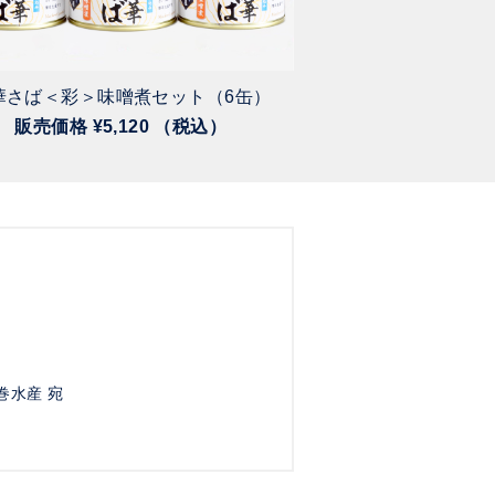
フジテレビ系列）で紹介いただきまし
華さば＜彩＞味噌煮セット（6缶）
ひげ鯨
販売価格 ¥5,120 （税込）
販売価格 ¥6
いただきました🎵
 】
ス煮込み缶詰
水産 宛
さんのおすすめ商品としてご紹介い
スソース煮込み缶詰は３年連続人気ナ
25％オフになっておりますので、こ