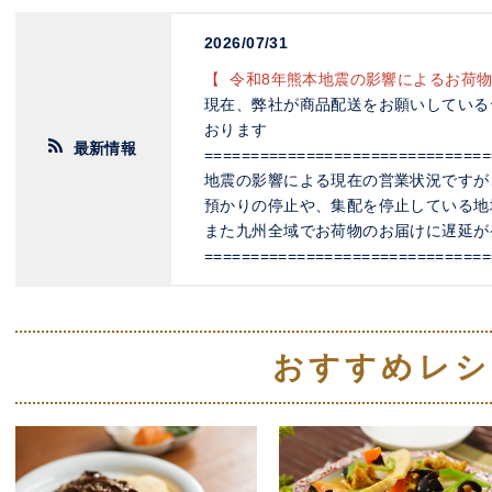
2026/07/31
【 令和8年熊本地震の影響によるお荷物
現在、弊社が商品配送をお願いしている
おります
最新情報
===============================
地震の影響による現在の営業状況ですが
預かりの停止や、集配を停止している地
また九州全域でお荷物のお届けに遅延が
===============================
（詳細は
コチラ
）
皆さまにはご不便をお掛けいたしますが
し上げます
おすすめレシ
2026/05/01
【 販売休止商品について 】
誠に勝手ながら自社通販分の在庫が無く