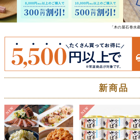
「木の屋石巻水産
新商品
NEW
NEW