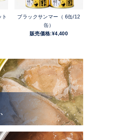
ット
ブラックサンマー（ 6缶/12
つぶ貝煮付けセット（
缶）
販売価格:¥5,68
販売価格:¥4,400