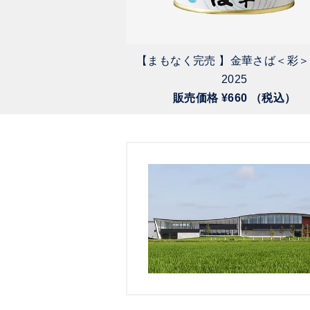
か鯨カルビ
【まもなく完売 】金華さば＜彩
720 （税込）
2025
販売価格 ¥660 （税込）