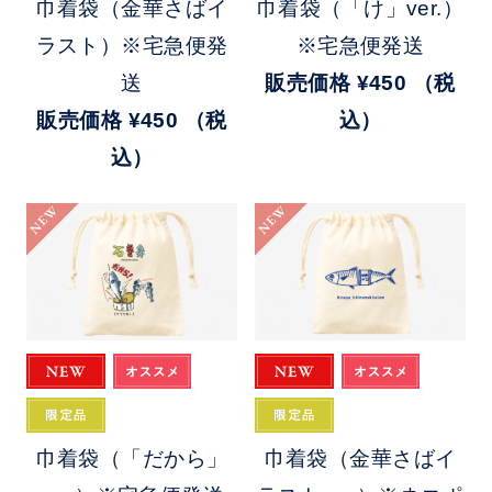
巾着袋（金華さばイ
巾着袋（「け」ver.）
ラスト）※宅急便発
※宅急便発送
送
販売価格
¥450
（税
販売価格
¥450
（税
込）
込）
NEW
NEW
巾着袋（「だから」
巾着袋（金華さばイ