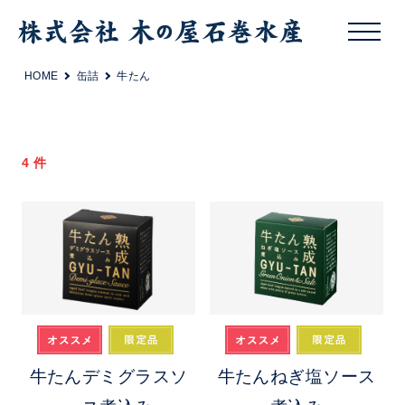
HOME
缶詰
牛たん
4 件
牛たんデミグラスソ
牛たんねぎ塩ソース