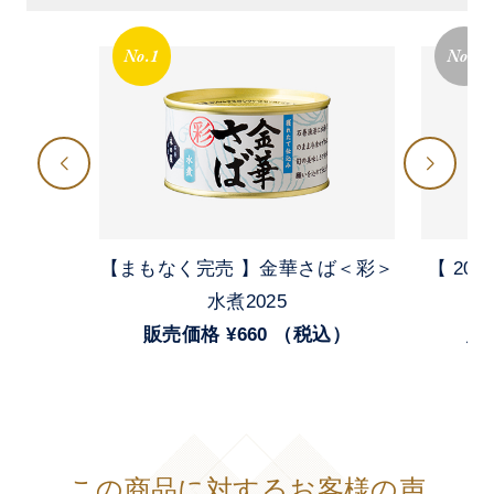
No.1
No.2
【まもなく完売 】金華さば＜彩＞
【 20
水煮2025
販売価格 ¥660 （税込）
販
この商品に対するお客様の声