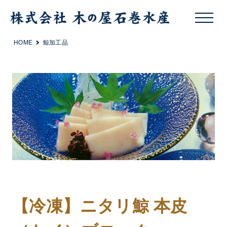
HOME
鯨加工品
【冷凍】ニタリ鯨 本皮