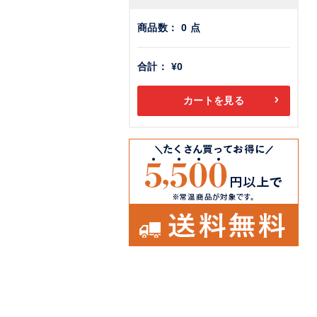
商品数：
0
点
合計：
¥0
カートを見る