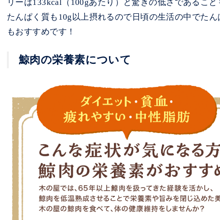
リーは133kcal（100gあたり）と驚きの低さである
たんぱく質も10g以上摂れるので日頃の生活の中でた
もおすすめです！
鯨肉の栄養素について