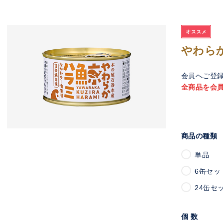
やわら
会員へご登
全商品を会
商品の種類
単品
6缶セッ
24缶セ
個 数