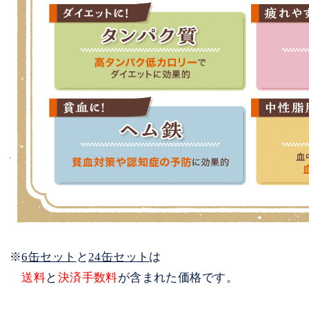
※
6缶セット
と
24缶セット
は
送料
と
決済手数料
が含まれた価格です。