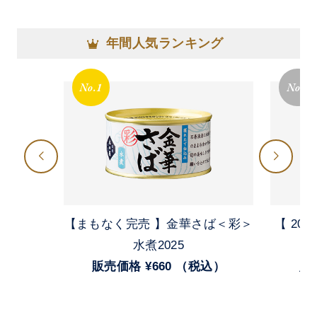
年間人気ランキング
No.1
No.2
【まもなく完売 】金華さば＜彩＞
【 20
水煮2025
販売価格 ¥660 （税込）
販