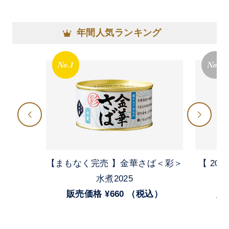
年間人気ランキング
No.1
No.2
【まもなく完売 】金華さば＜彩＞
【 20
水煮2025
販売価格 ¥660 （税込）
販