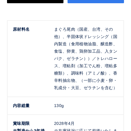
原材料名
まぐろ尾肉（国産、台湾、その
他）、半固体状ドレッシング（国
内製造（食用植物油脂、醸造酢、
食塩、卵黄、鶏卵加工品、入タン
パク、ゼラチン））／トレハロー
ス、増粘剤（加工でん粉、増粘多
糖類）、調味料（アミノ酸）、香
辛料抽出物、（一部に小麦・卵・
乳成分・大豆、ゼラチンを含む）
内容総量
130g
賞味期限
2028年4月
※製造から3年後
※在庫状況に応じて前後いたしま