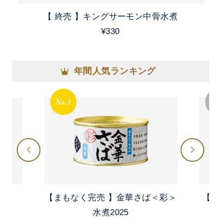
【 終売 】キングサーモン中骨水煮
¥330
年間人気ランキング
No.1
No
【まもなく完売 】金華さば＜彩＞
【 
）
水煮2025