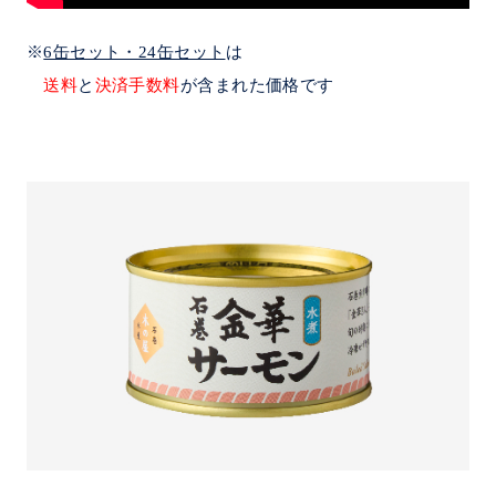
※
6缶セット・24缶セット
は
送料
と
決済手数料
が含まれた価格です