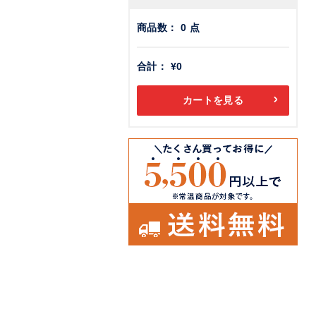
商品数：
0
点
合計：
¥0
カートを見る