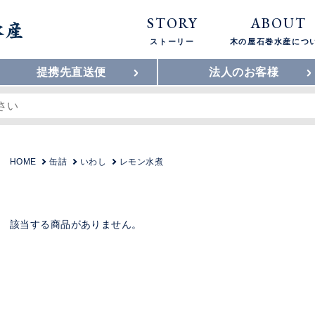
STORY
ABOUT
ストーリー
木の屋石巻水産につ
提携先直送便
法人のお客様
HOME
缶詰
いわし
レモン水煮
該当する商品がありません。