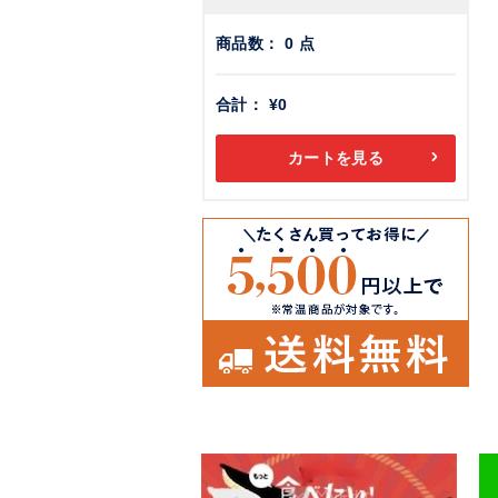
商品数：
0
点
合計：
¥0
カートを見る