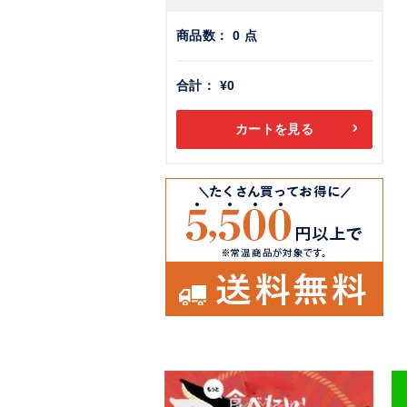
商品数：
0
点
合計：
¥0
カートを見る