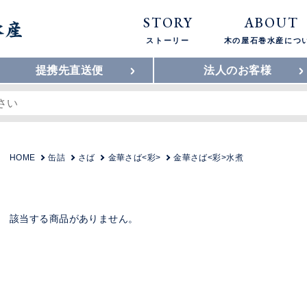
STORY
ABOUT
ストーリー
木の屋石巻水産につ
提携先直送便
法人のお客様
HOME
缶詰
さば
金華さば<彩>
金華さば<彩>水煮
該当する商品がありません。