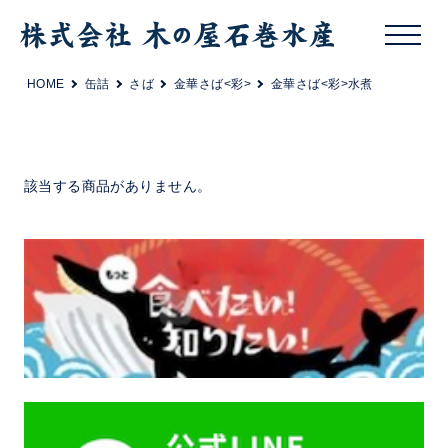
HOME
缶詰
さば
金華さば<彩>
金華さば<彩>水煮
該当する商品がありません。