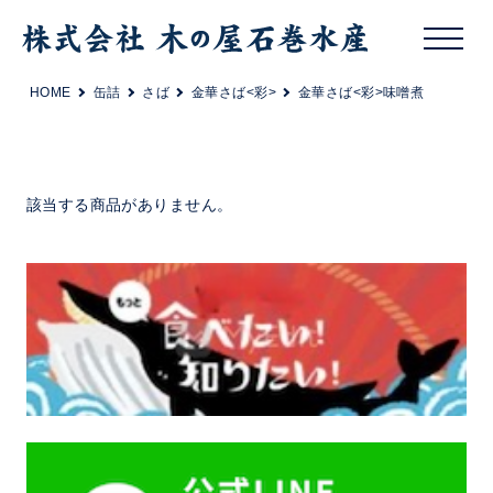
HOME
缶詰
さば
金華さば<彩>
金華さば<彩>味噌煮
該当する商品がありません。