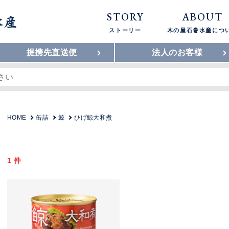
STORY
ABOUT
ストーリー
木の屋石巻水産につ
提携先直送便
法人のお客様
HOME
缶詰
鯨
ひげ鯨大和煮
1 件