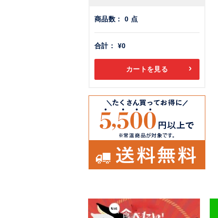
商品数：
0
点
合計：
¥0
カートを見る