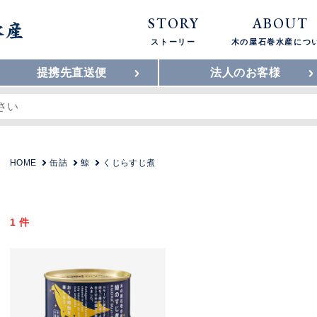
STORY
ABOUT
ストーリー
木の屋石巻水産につ
提携先直送便
法人のお客様
HOME
缶詰
鯨
くじらすじ煮
1 件