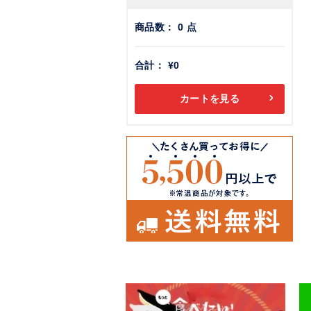
商品数：
0
点
合計：
¥0
カートを見る