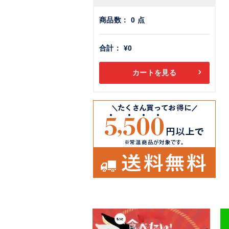
商品数：
0
点
合計：
¥0
カートを見る