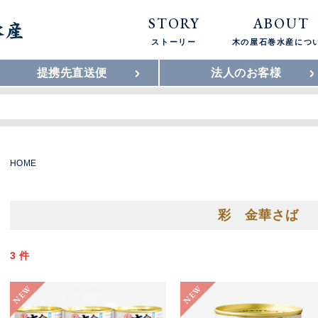
STORY
ABOUT
ストーリー
木の屋石巻水産につ
提携先直送便
法人のお客様
HOME
彩 金華さば
3 件
NEW
NEW