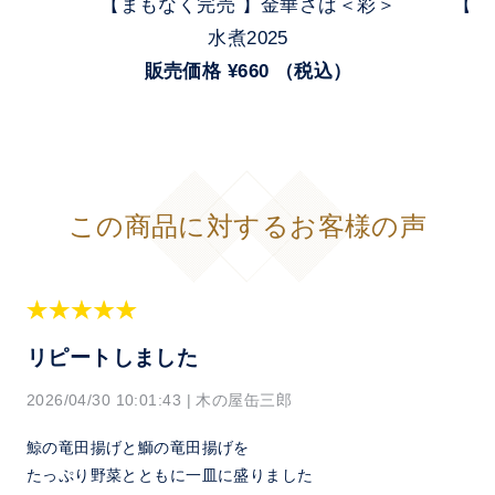
【まもなく完売 】金華さば＜彩＞
【 
）
水煮2025
販売価格 ¥660 （税込）
この商品に対するお客様の声
リピートしました
2026/04/30 10:01:43
|
木の屋缶三郎
鯨の竜田揚げと鰤の竜田揚げを
たっぷり野菜とともに一皿に盛りました