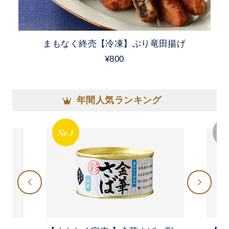
まもなく終売【冷凍】ぶり竜田揚げ
¥800
年間人気ランキング
No.1
No