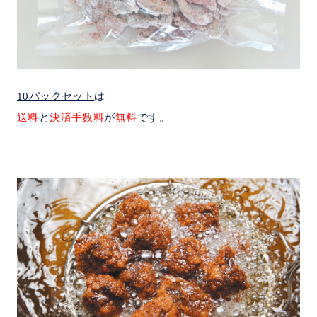
10パックセット
は
送料
と
決済手数料
が
無料
です。