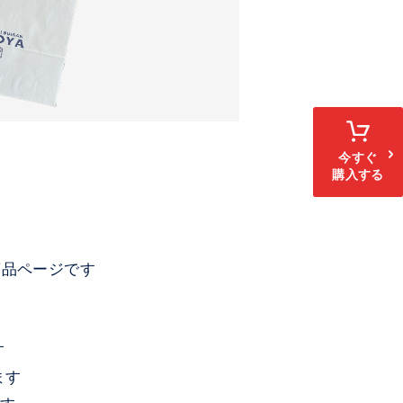
今すぐ
購入する
商品ページです
す
す
ます