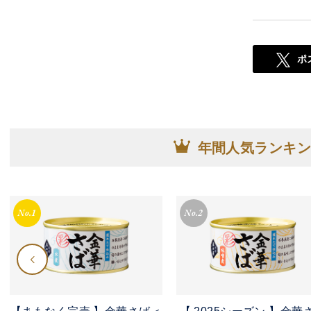
ポ
年間人気ランキン
No.1
No.2