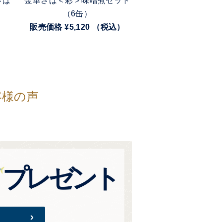
さば
金華さば＜彩＞味噌煮セット
ひげ鯨大和煮
（6缶）
販売価格 ¥640 （
）
販売価格 ¥5,120 （税込）
客様の声
プレゼント