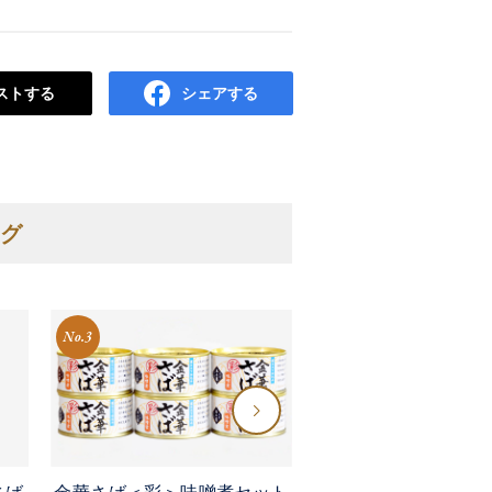
ストする
シェアする
グ
No.3
No.4