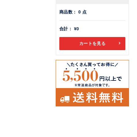
商品数：
0
点
合計：
¥0
カートを見る