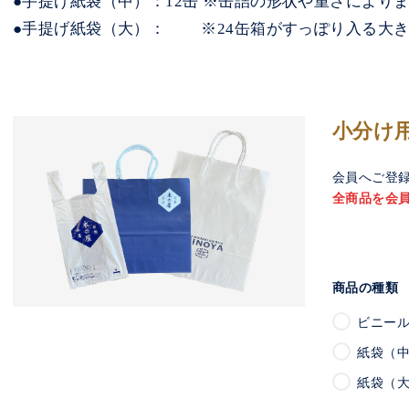
●手提げ紙袋（中）：12缶 ※缶詰の形状や重さにより
●手提げ紙袋（大）： ※24缶箱がすっぽり入る大
小分け
会員へご登
全商品を会
商品の種類
ビニール
紙袋（
紙袋（