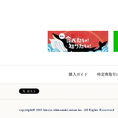
購入ガイド
特定商取引
copyright© 2015 kinoya ishinomaki suisan inc. All Rights Reserverd