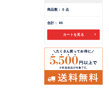
商品数：
0
点
合計：
¥0
カートを見る