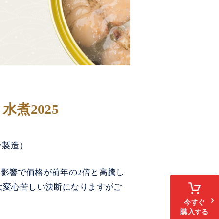
煮2025
ン製造）
影響で価格が前年の2倍と高騰し
大変心苦しい決断になりますがご
今すぐ
購入する