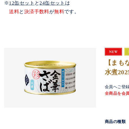
※
12缶セット
と
24缶セット
は
送料
と
決済手数料
が
無料
です。
【まも
水煮202
会員へご登
全商品を会
商品の種類