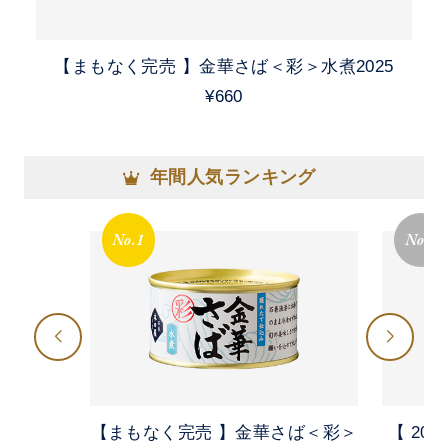
【まもなく完売 】金華さば＜彩＞水煮2025
¥660
年間人気ランキング
No.1
No.2
【まもなく完売 】金華さば＜彩＞
【 20