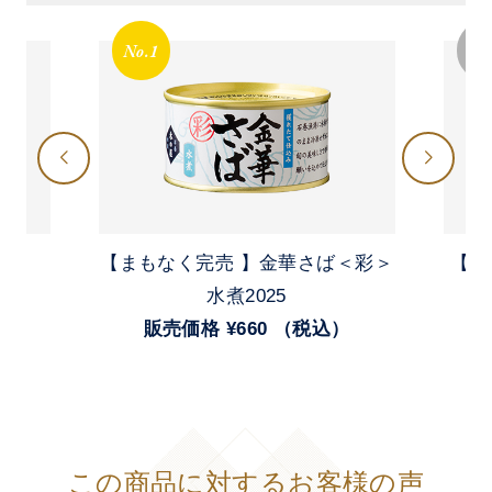
No.1
No
【まもなく完売 】金華さば＜彩＞
【 
）
水煮2025
販売価格 ¥660 （税込）
この商品に対するお客様の声