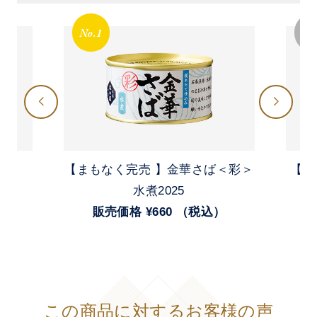
No.1
No
【まもなく完売 】金華さば＜彩＞
【 
）
水煮2025
販売価格 ¥660 （税込）
この商品に対するお客様の声