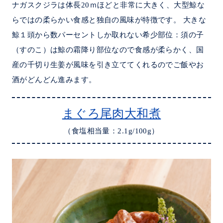
ナガスクジラは体長20ｍほどと非常に大きく、大型鯨な
らではの柔らかい食感と独自の風味が特徴です。 大きな
鯨１頭から数パーセントしか取れない希少部位：須の子
（すのこ）は鯨の霜降り部位なので食感が柔らかく、国
産の千切り生姜が風味を引き立ててくれるのでご飯やお
酒がどんどん進みます。
まぐろ尾肉大和煮
（食塩相当量：2.1g/100g）