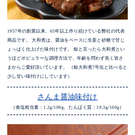
1957年の創業以来、65年以上作り続けている弊社の代表
商品です。 大和煮は、醤油をベースに生姜と砂糖で甘じ
ょっぱく仕上げた味付けです。 鯨と言ったら大和煮とい
うほどポピュラーな調理方法で、年齢を問わず長く皆さ
まからご愛好頂いています。 （鯨大和煮7号缶と比べると
少し甘い味付けにしています）
さんま醤油味付け
（食塩相当量：1.2g/100g、たんぱく質：19.3g/100g）