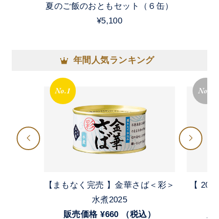
夏のご飯のおともセット（６缶）
¥5,100
年間人気ランキング
No.1
No.2
【まもなく完売 】金華さば＜彩＞
【 20
水煮2025
販売価格 ¥660 （税込）
販