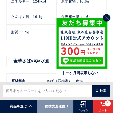
エネルギー：124kcal
炭水化物：10.6g
たんぱく質：16.1g
食塩相当量：1.6g
脂質：1.9g
金華さば<彩>水煮
一ヶ月間表示しない
原材料名
さば（石巻港）、食塩
検索
内容総量
170g
0
商品を選ぶ
提携先直送便
カート
ログイン
賞味期限
2028年11月