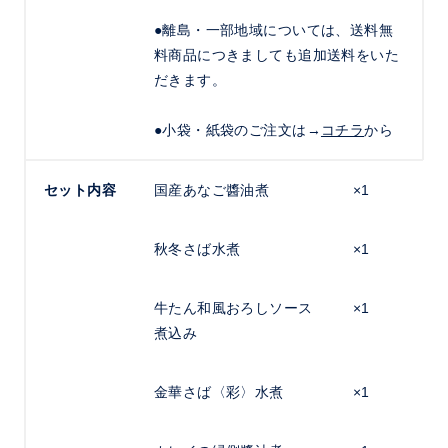
●離島・一部地域については、送料無
料商品につきましても追加送料をいた
だきます。
●小袋・紙袋のご注文は→
コチラ
から
セット内容
国産あなご醬油煮
×1
秋冬さば水煮
×1
牛たん和風おろしソース
×1
煮込み
金華さば〈彩〉水煮
×1