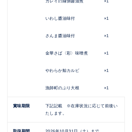
カレイの縁側醬油煮
×1
いわし醬油味付
×1
さんま醬油味付
×1
金華さば〈彩〉味噌煮
×1
やわらか鯨カルビ
×1
漁師町のぶり大根
×1
賞味期限
下記記載 ※在庫状況に応じて前後い
たします。
取扱期間
2026年10月31日（土）まで