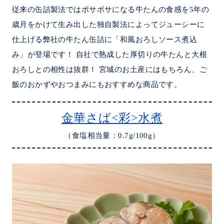
従来の缶詰製法ではボサボサになる牛たんの食感を5年の
歳月をかけて生み出した独自製法によってジューシーに
仕上げる弊社の牛たん缶詰に「和風おろしソース煮込
み」が登場です！ 自社で熟成した厚切りの牛たんと大根
おろしとの相性は抜群！ 宮城のお土産にはもちろん、ご
飯のおかずやおつまみにもおすすめな商品です。
金華さば<彩>水煮
（食塩相当量：0.7g/100g）