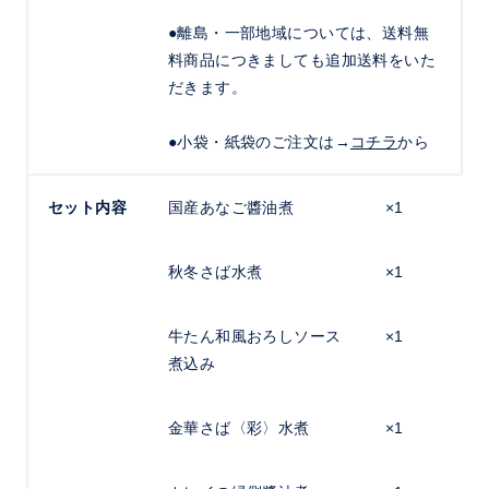
●離島・一部地域については、送料無
料商品につきましても追加送料をいた
だきます。
●小袋・紙袋のご注文は→
コチラ
から
セット内容
国産あなご醬油煮
×1
秋冬さば水煮
×1
牛たん和風おろしソース
×1
煮込み
金華さば〈彩〉水煮
×1