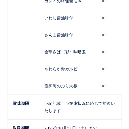
カレイの縁側醬油煮
×1
いわし醬油味付
×1
さんま醬油味付
×1
金華さば〈彩〉味噌煮
×1
やわらか鯨カルビ
×1
漁師町のぶり大根
×1
賞味期限
下記記載 ※在庫状況に応じて前後い
たします。
取扱期間
2026年10月31日（土）まで