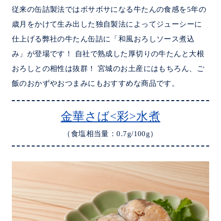
従来の缶詰製法ではボサボサになる牛たんの食感を5年の
歳月をかけて生み出した独自製法によってジューシーに
仕上げる弊社の牛たん缶詰に「和風おろしソース煮込
み」が登場です！ 自社で熟成した厚切りの牛たんと大根
おろしとの相性は抜群！ 宮城のお土産にはもちろん、ご
飯のおかずやおつまみにもおすすめな商品です。
金華さば<彩>水煮
（食塩相当量：0.7g/100g）