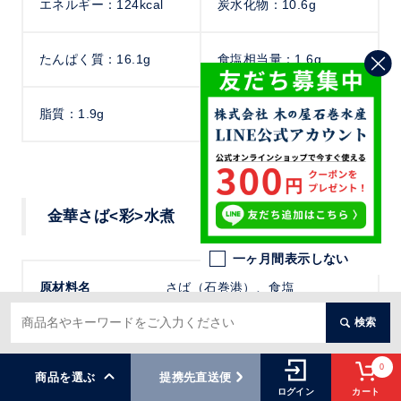
エネルギー：124kcal
炭水化物：10.6g
たんぱく質：16.1g
食塩相当量：1.6g
脂質：1.9g
金華さば<彩>水煮
一ヶ月間表示しない
原材料名
さば（石巻港）、食塩
検索
内容総量
170g
0
商品を選ぶ
提携先直送便
カート
ログイン
賞味期限
2028年11月