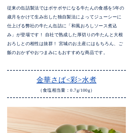
従来の缶詰製法ではボサボサになる牛たんの食感を5年の
歳月をかけて生み出した独自製法によってジューシーに
仕上げる弊社の牛たん缶詰に「和風おろしソース煮込
み」が登場です！ 自社で熟成した厚切りの牛たんと大根
おろしとの相性は抜群！ 宮城のお土産にはもちろん、ご
飯のおかずやおつまみにもおすすめな商品です。
金華さば<彩>水煮
（食塩相当量：0.7g/100g）