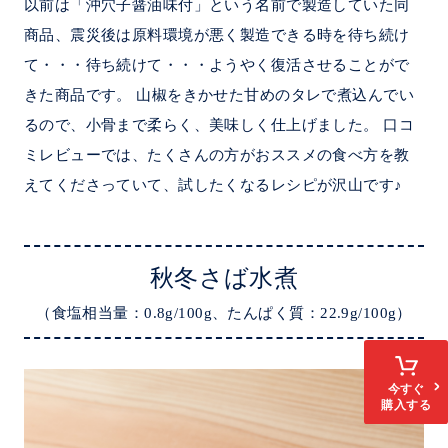
以前は「沖穴子醤油味付」という名前で製造していた同
商品、震災後は原料環境が悪く製造できる時を待ち続け
て・・・待ち続けて・・・ようやく復活させることがで
きた商品です。 山椒をきかせた甘めのタレで煮込んでい
るので、小骨まで柔らく、美味しく仕上げました。 口コ
ミレビューでは、たくさんの方がおススメの食べ方を教
えてくださっていて、試したくなるレシピが沢山です♪
秋冬さば水煮
（食塩相当量：0.8g/100g、たんぱく質：22.9g/100g）
今すぐ
購入する