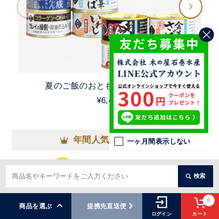
夏のご飯のおともセット（10缶）
¥6,480
年間人気ランキング
一ヶ月間表示しない
No.1
No
検索
0
商品を選ぶ
提携先直送便
カート
ログイン