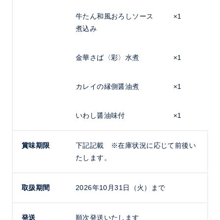
牛たん和風おろしソース
×1
煮込み
金華さば〈彩〉水煮
×1
カレイの縁側醤油煮
×1
いわし醤油味付
×1
賞味期限
下記記載 ※在庫状況に応じて前後い
たします。
取扱期間
2026年10月31日（火）まで
発送
順次発送いたします