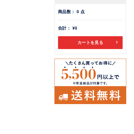
商品数：
0
点
合計：
¥0
カートを見る