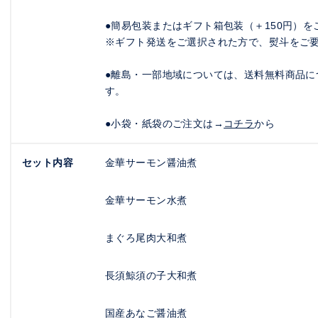
●簡易包装またはギフト箱包装（＋150円）
※ギフト発送をご選択された方で、熨斗をご
●離島・一部地域については、送料無料商品に
す。
●小袋・紙袋のご注文は→
コチラ
から
セット内容
金華サーモン醤油煮
金華サーモン水煮
まぐろ尾肉大和煮
長須鯨須の子大和煮
国産あなご醤油煮