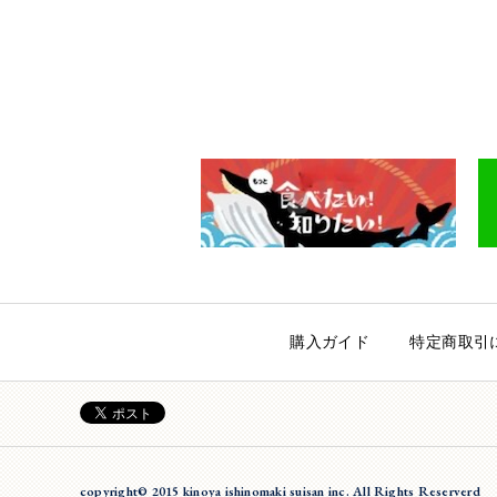
購入ガイド
特定商取引
copyright© 2015 kinoya ishinomaki suisan inc. All Rights Reserverd