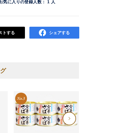
お気に入りの登録人数： 1 人
ストする
シェアする
グ
No.3
No.4