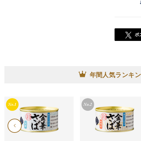
ポ
年間人気ランキン
No.1
No.2