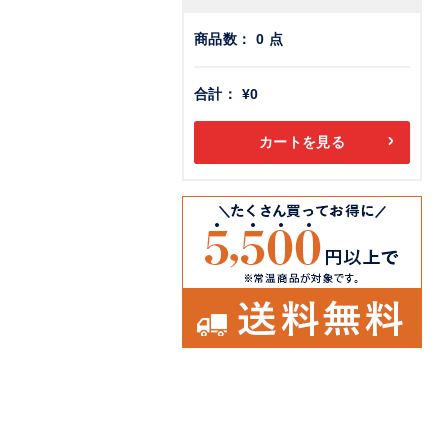
商品数：
0
点
合計：
¥0
カートを見る